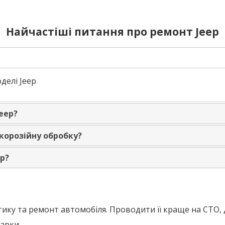
Найчастіші питання про ремонт Jeep
делі Jeep
eep?
корозійну обробку?
ep?
стику та ремонт автомобіля. Проводити її краще на СТО
арки.