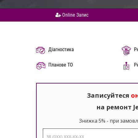
Online Запис
Діагностика
Р
Планове ТО
Р
Записуйтеся
о
на ремонт J
Знижка 5%
- при замовл