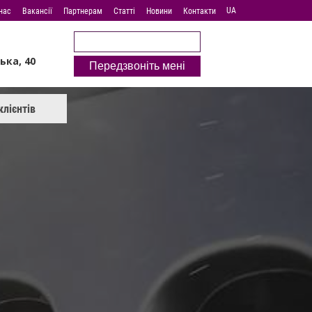
UA
нас
Вакансії
Партнерам
Cтатті
Новини
Контакти
ька, 40
Передзвоніть мені
клієнтів