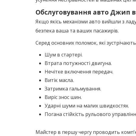
Обслуговування авто Джип в
Якщо якісь механізми авто вийшли з ладу,
безпека ваша та ваших пасажирів.
Серед основних поломок, які зустрічають
Шум в стартері.
Втрата потужності двигуна.
Нечітке включення передач.
Витік масла.
Затримка гальмування.
Виріс знос шин.
Ударні шуми на малих швидкостях.
Погана стійкість рульового управлінн
Майстер в першу чергу проводить комп’ют