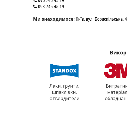
095 745 45 19
093 745 45 19
Ми знаходимося:
Київ, вул. Бориспільська, 
Викор
Лаки, грунти,
Витратн
шпаклівки,
матеріал
отвердители
обладнан