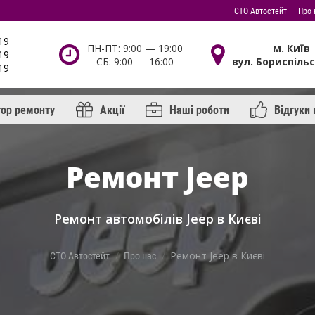
СТО Автостейт
Про 
19
ПН-ПТ: 9:00 — 19:00
м. Київ
19
СБ: 9:00 — 16:00
вул. Бориспільс
19
тор ремонту
Акції
Наші роботи
Відгуки 
Ремонт Jeep
Ремонт автомобілів Jeep в Києві
Ремонт Jeep в Києві
СТО Автостейт
Про нас