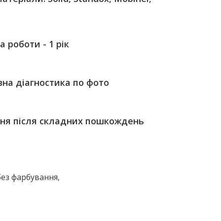
а роботи - 1 рік
на діагностика по фото
ня після складних пошкождень
ез фарбування
,