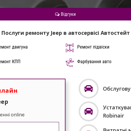
Відгуки
Послуги ремонту Jeep в автосервісі Автостейт
емонт двигуна
Ремонт підвіски
емонт КПП
Фарбування авто
Обслугову
нлайн
eep
Устаткуван
енні online
Robinair
Витратні м